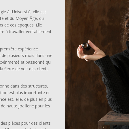
ie à l’Université, elle est
uité et du Moyen Âge, qui
ns de ces époques. Elle
re à travailler véritablement
a première expérience
e de plusieurs mois dans une
expérimenté et passionné qui
la fierté de voir des clients
tionne dans des structures,
ction est plus importante et
ce est, elle, de plus en plus
 de haute joaillerie pour les
r des pièces pour des clients