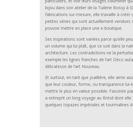
particuliers, et voir leurs visages s’illuminer qu
bijou dans son atelier de la Tuilerie Bossy à 
fabrications sur-mesure, elle travaille à créer
petites séries qui sont actuellement vendues su
pouvoir mettre en place une
e-boutique
.
Ses inspirations sont variées parce qu’elle pe
un volume qui lui plaît, que ce soit dans la natu
architecture. Les contradictions ne la perturbe
exemple les lignes franches de l’art Déco auta
délicatesse de l’art Nouveau.
Et surtout, en tant que joaillière, elle aime aus
que leur couleur, forme, ou transparence lui 
mettre le plus en valeur possible. Fascinée par
a entreprit un long voyage au Brésil dont e
quelques topazes impériales et tourmalines d