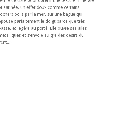
feuille de ciste pour obtenir une texture minérale
et satinée, un effet doux comme certains
rochers polis par la mer, sur une bague qui
épouse parfaitement le doigt parce que très
basse, et légère au porté. Elle ouvre ses ailes
métalliques et s’envole au gré des désirs du
vent…